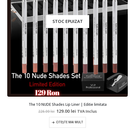
STOC EPUIZAT
The 10 NUDE Shades Lip Liner | Editie limitata
Prețul
Prețul
129.00
lei
TVA Inclus
226.00
lei
inițial
curent
a
este:
CITEȘTE MAI MULT
fost:
129.00 lei.
226.00 lei.