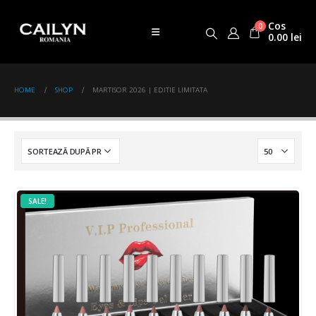
Cos
0
0.00
lei
HOME
SHOP
MARTISOR 2026 | EDITIE LIMITATA
SALE!