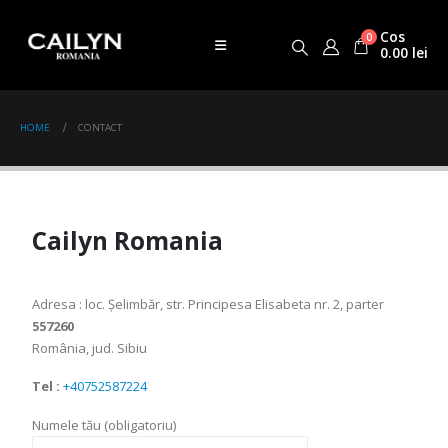
Cos
0
0.00
lei
HOME
CONTACT
Cailyn Romania
Adresa : loc. Șelimbăr, str. Principesa Elisabeta nr. 2, parter
557260
România, jud. Sibiu
Tel :
+40752587224
Numele tău (obligatoriu)