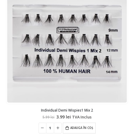
Individual Demi Wispies1 Mix 2
Prețul
Prețul
3.99
lei
TVA Inclus
5.99
lei
inițial
curent
a
este:
fost:
ADAUGĂ ÎN COȘ
3.99 lei.
5.99 lei.