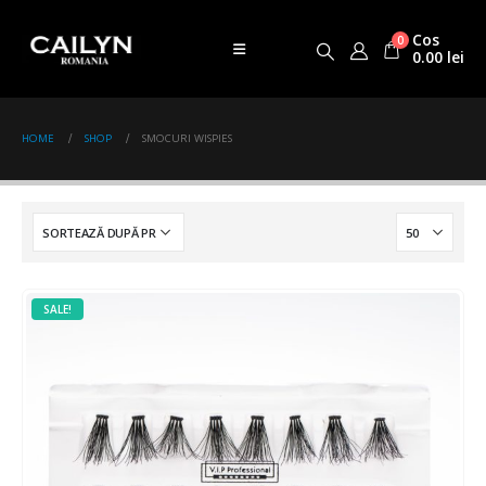
Cos
0
0.00
lei
HOME
SHOP
SMOCURI WISPIES
SALE!