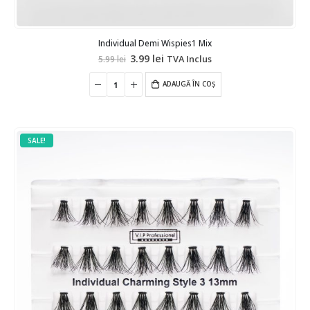
Individual Demi Wispies1 Mix
Prețul
Prețul
3.99
lei
TVA Inclus
5.99
lei
inițial
curent
a
este:
fost:
ADAUGĂ ÎN COȘ
3.99 lei.
5.99 lei.
SALE!