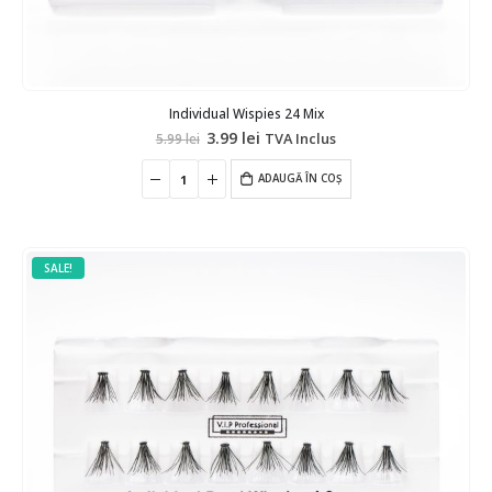
Individual Wispies 24 Mix
Prețul
Prețul
3.99
lei
TVA Inclus
5.99
lei
inițial
curent
a
este:
fost:
ADAUGĂ ÎN COȘ
3.99 lei.
5.99 lei.
SALE!