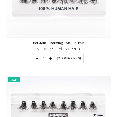
Individual Charming Style 3 -13MM
Prețul
Prețul
3.99
lei
TVA Inclus
5.99
lei
inițial
curent
a
este:
fost:
ADAUGĂ ÎN COȘ
3.99 lei.
5.99 lei.
SALE!