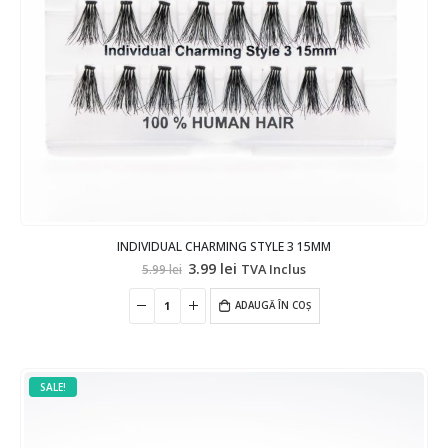
INDIVIDUAL CHARMING STYLE 3 15MM
Prețul
Prețul
3.99
lei
TVA Inclus
5.99
lei
inițial
curent
a
este:
fost:
ADAUGĂ ÎN COȘ
3.99 lei.
5.99 lei.
SALE!