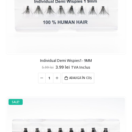
Individual Demi Wispies1- 9MM
Prețul
Prețul
3.99
lei
TVA Inclus
5.99
lei
inițial
curent
a
este:
fost:
ADAUGĂ ÎN COȘ
3.99 lei.
5.99 lei.
SALE!