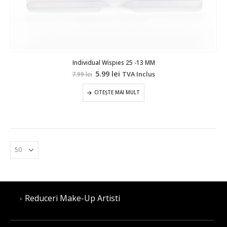
Individual Wispies 25 -13 MM
Prețul
Prețul
5.99
lei
TVA Inclus
7.99
lei
inițial
curent
a
este:
CITEȘTE MAI MULT
fost:
5.99 lei.
7.99 lei.
Reduceri Make-Up Artisti