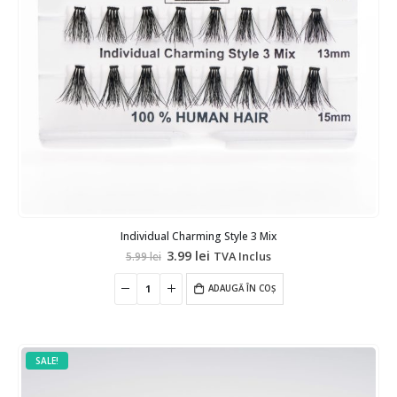
Individual Charming Style 3 Mix
Prețul
Prețul
3.99
lei
TVA Inclus
5.99
lei
inițial
curent
a
este:
fost:
ADAUGĂ ÎN COȘ
3.99 lei.
5.99 lei.
SALE!