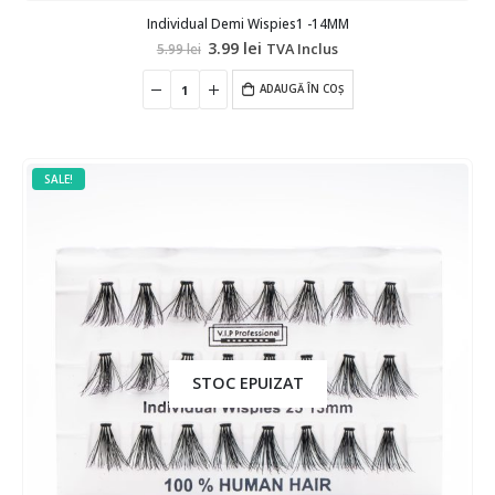
Individual Demi Wispies1 -14MM
Prețul
Prețul
3.99
lei
TVA Inclus
5.99
lei
inițial
curent
a
este:
fost:
ADAUGĂ ÎN COȘ
3.99 lei.
5.99 lei.
SALE!
STOC EPUIZAT