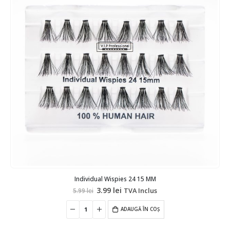
Individual Wispies 24 15 MM
Prețul
Prețul
3.99
lei
TVA Inclus
5.99
lei
inițial
curent
a
este:
fost:
ADAUGĂ ÎN COȘ
3.99 lei.
5.99 lei.