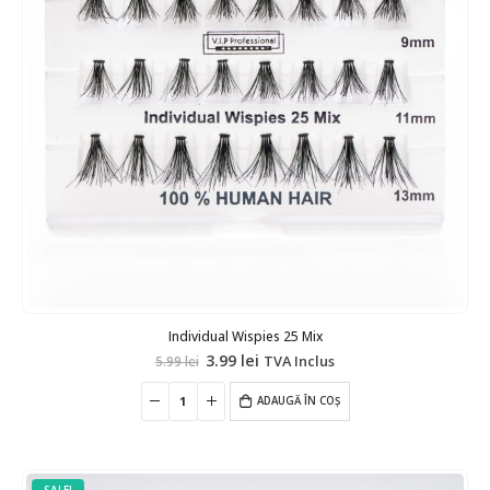
Individual Wispies 25 Mix
Prețul
Prețul
3.99
lei
TVA Inclus
5.99
lei
inițial
curent
a
este:
fost:
ADAUGĂ ÎN COȘ
3.99 lei.
5.99 lei.
SALE!