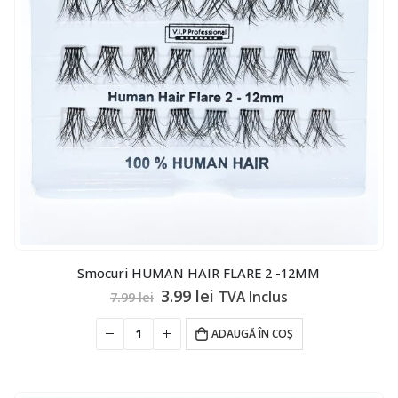
Smocuri HUMAN HAIR FLARE 2 -12MM
Prețul
Prețul
3.99
lei
TVA Inclus
7.99
lei
inițial
curent
a
este:
ADAUGĂ ÎN COȘ
fost:
3.99 lei.
7.99 lei.