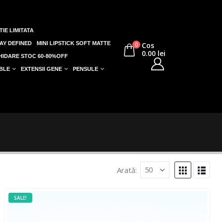
TIE LIMITATA
AY DEFINED
MINI LIPSTICK SOFT MATTE
Cos
0
0.00
lei
HIDARE STOC 60-80%OFF
BLE
EXTENSII GENE
PENSULE
Arată:
SALE!