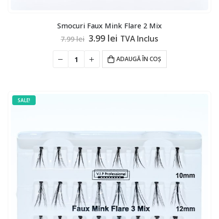
Smocuri Faux Mink Flare 2 Mix
Prețul
Prețul
3.99
lei
TVA Inclus
7.99
lei
inițial
curent
a
este:
ADAUGĂ ÎN COȘ
fost:
3.99 lei.
7.99 lei.
SALE!