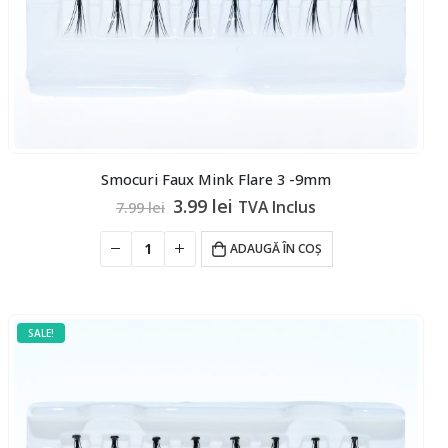
Smocuri Faux Mink Flare 3 -9mm
Prețul
Prețul
3.99
lei
TVA Inclus
7.99
lei
inițial
curent
a
este:
ADAUGĂ ÎN COȘ
fost:
3.99 lei.
7.99 lei.
SALE!