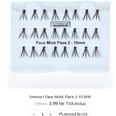
Smocuri Faux Mink Flare 2-10 MM
Prețul
Prețul
3.99
lei
TVA Inclus
7.99
lei
inițial
curent
a
este:
ADAUGĂ ÎN COȘ