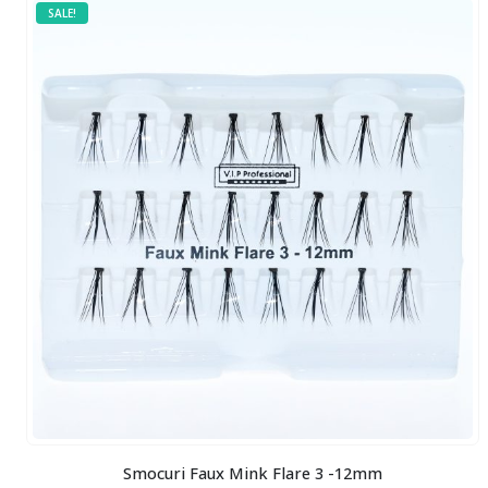
SALE!
Smocuri Faux Mink Flare 3 -12mm