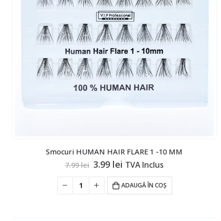
Smocuri HUMAN HAIR FLARE 1 -10 MM
Prețul
Prețul
3.99
lei
TVA Inclus
7.99
lei
inițial
curent
a
este:
ADAUGĂ ÎN COȘ
fost:
3.99 lei.
7.99 lei.