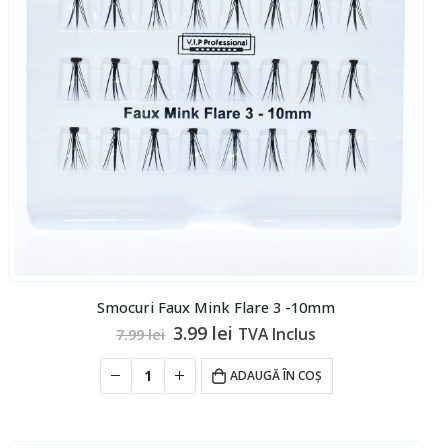
Smocuri Faux Mink Flare 3 -10mm
Prețul
Prețul
3.99
lei
TVA Inclus
7.99
lei
inițial
curent
a
este:
ADAUGĂ ÎN COȘ
fost:
3.99 lei.
7.99 lei.