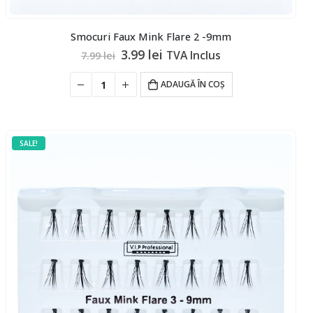
Smocuri Faux Mink Flare 2 -9mm
Prețul
Prețul
3.99
lei
TVA Inclus
7.99
lei
inițial
curent
a
este:
ADAUGĂ ÎN COȘ
fost:
3.99 lei.
7.99 lei.
SALE!