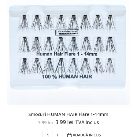
Smocuri HUMAN HAIR Flare 1-14mm
Prețul
Prețul
3.99
lei
TVA Inclus
7.99
lei
inițial
curent
a
este:
ADAUGĂ ÎN COȘ