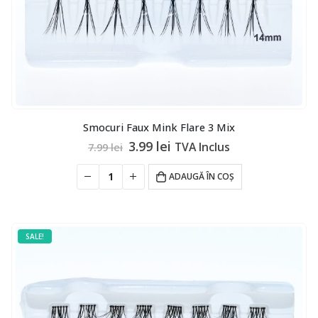
Smocuri Faux Mink Flare 3 Mix
Prețul
Prețul
3.99
lei
TVA Inclus
7.99
lei
inițial
curent
a
este:
ADAUGĂ ÎN COȘ
fost:
3.99 lei.
7.99 lei.
SALE!