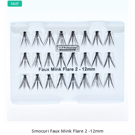
SALE!
Smocuri Faux Mink Flare 2 -12mm