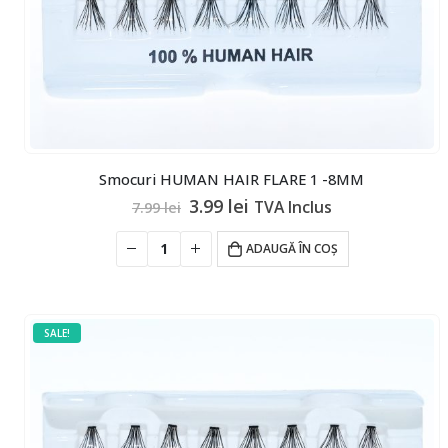
Smocuri HUMAN HAIR FLARE 1 -8MM
Prețul
Prețul
3.99
lei
TVA Inclus
7.99
lei
inițial
curent
a
este:
ADAUGĂ ÎN COȘ
fost:
3.99 lei.
7.99 lei.
SALE!