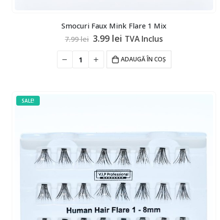
Smocuri Faux Mink Flare 1 Mix
Prețul
Prețul
3.99
lei
TVA Inclus
7.99
lei
inițial
curent
a
este:
ADAUGĂ ÎN COȘ
fost:
3.99 lei.
7.99 lei.
SALE!