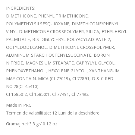
INGREDIENTS:
DIMETHICONE, PHENYL TRIMETHICONE,
POLYMETHYLSILSESQUIOXANE, DIMETHICONE/PHENYL
VINYL DIMETHICONE CROSSPOLYMER, SILICA, ETHYLHEXYL
PALMITATE, BIS-DIGLYCERYL POLYACYLADIPATE-2,
OCTYLDODECANOL, DIMETHICONE CROSSPOLYMER,
ALUMINUM STARCH OCTENYLSUCCINATE, BORON
NITRIDE, MAGNESIUM STEARATE, CAPRYLYL GLYCOL,
PHENOXYETHANOL, HEXYLENE GLYCOL, XANTHANGUM.
MAY CONTAIN: MICA (CI 77019), Cl 77891, D & C RED
NO:28(CI 45410).
CI 15850:2, Cl 15850:1, Cl 77491, Cl 77492.
Made in PRC
Termen de valabilitate: 12 Luni de la deschidere
Gramaj net:3.3 gr/ 0.12 oz