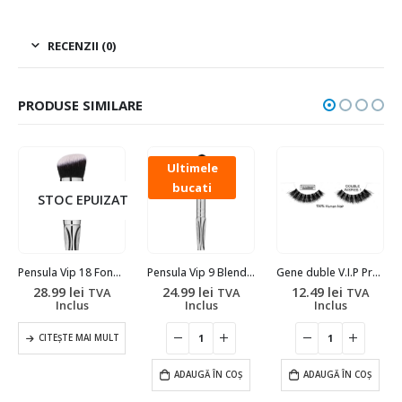
RECENZII (0)
PRODUSE SIMILARE
Ultimele
bucati
STOC EPUIZAT
Pensula Vip 18 Fond de ten & Contouring
Pensula Vip 9 Blending
Gene duble V.I.P Professional #DOUBLE WISPIES 1
28.99
lei
24.99
lei
12.49
lei
TVA
TVA
TVA
Inclus
Inclus
Inclus
CITEȘTE MAI MULT
ADAUGĂ ÎN COȘ
ADAUGĂ ÎN COȘ