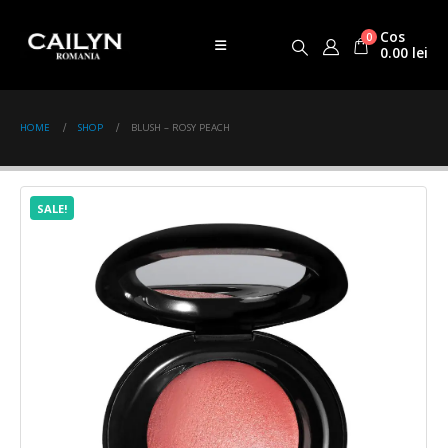
Cos
0
0.00
lei
HOME
SHOP
BLUSH – ROSY PEACH
SALE!