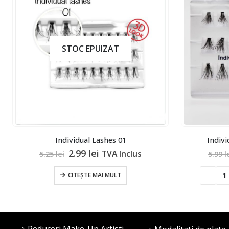
STOC EPUIZAT
Individual Lashes 01
Indiv
Prețul
Prețul
2.99
lei
TVA Inclus
5.25
lei
5.99
l
inițial
curent
a
este:
CITEȘTE MAI MULT
fost:
2.99 lei.
5.25 lei.
Reduceri Make-Up Artisti