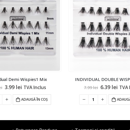
idual Demi Wispies1 Mix
INDIVIDUAL DOUBLE WISPI
Prețul
Prețul
Prețul
Preț
3.99
lei
6.39
lei
TVA Inclus
TVA 
ei
7.99
lei
inițial
curent
inițial
cure
a
este:
a
este
ADAUGĂ ÎN COȘ
ADAUGĂ
fost:
3.99 lei.
fost:
6.39 l
5.99 lei.
7.99 lei.