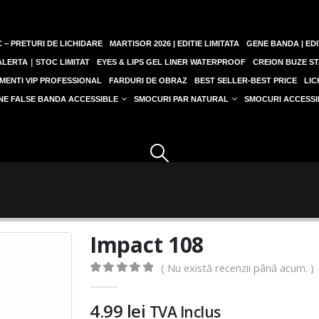
 – PRETURI DE LICHIDARE
MARTISOR 2026 | EDITIE LIMITATA
GENE BANDA | EDI
 ALERTA｜STOC LIMITAT
EYES & LIPS GEL LINER WATERPROOF
CREION BUZE ST
MENTI VIP PROFESSIONAL
FARDURI DE OBRAZ
BEST SELLER-BEST PRICE
LIC
NE FALSE BANDA ACCESSIBLE
SMOCURI PAR NATURAL
SMOCURI ACCESSI
Impact 108
( Nu există recenzii până acum. )
0
out of 5
4.99
lei
TVA Inclus