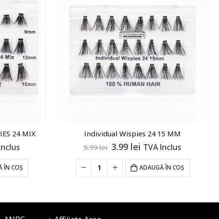
ES 24 MIX
Individual Wispies 24 15 MM
ul
Prețul
Prețul
3.99
lei
Inclus
TVA Inclus
5.99
lei
nt
inițial
curent
:
a
este:
 ÎN COȘ
ADAUGĂ ÎN COȘ
ei.
fost:
3.99 lei.
5.99 lei.