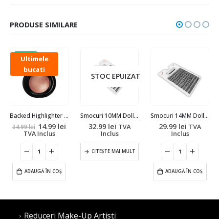
PRODUSE SIMILARE
SALE!
Ultimele
bucati
STOC EPUIZAT
Backed Highlighter – Golden Tan
Smocuri 10MM Dolly-Big Pack
Smocuri 14MM Dolly-Big Pack
Prețul
Prețul
14.99
lei
32.99
lei
29.99
lei
TVA
TVA
34.99
lei
inițial
curent
TVA Inclus
Inclus
Inclus
a
este:
fost:
14.99 lei.
34.99 lei.
CITEȘTE MAI MULT
ADAUGĂ ÎN COȘ
ADAUGĂ ÎN COȘ
Reduceri Make-Up Artisti