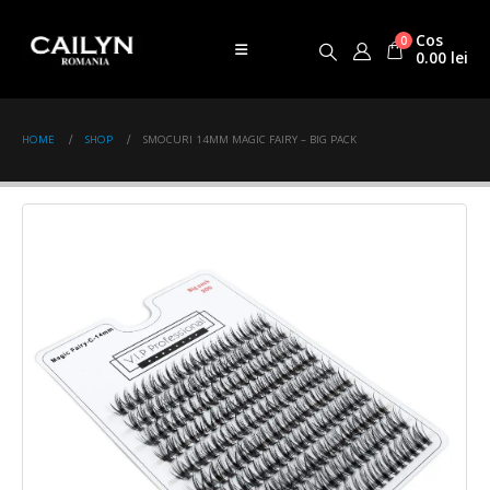
Cos
0
0.00
lei
HOME
SHOP
SMOCURI 14MM MAGIC FAIRY – BIG PACK