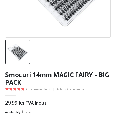
Smocuri 14mm MAGIC FAIRY – BIG
PACK
O recenzie client
|
Adaugă o recenzie
5.00
out of 5
29.99
lei
TVA Inclus
Availability:
În stoc