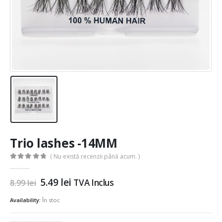
Trio lashes -14MM
( Nu există recenzii până acum. )
0
out of 5
Prețul
Prețul
5.49
lei
TVA Inclus
8.99
lei
inițial
curent
a
este:
Availability:
În stoc
fost:
5.49 lei.
8.99 lei.