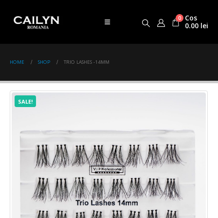
Cos
0
0.00
lei
HOME
SHOP
TRIO LASHES -14MM
SALE!