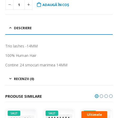
ADAUGĂ ÎN COȘ
DESCRIERE
Trio lashes -14MM
100% Human Hair
Contine 24 smocuri marimea 14MM
RECENZII (0)
PRODUSE SIMILARE
SALE!
SALE!
SALE!
Ultimele