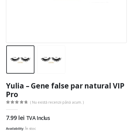
Yulia – Gene false par natural VIP
Pro
( Nu există recenzii până acum. )
0
out of 5
7.99
lei
TVA Inclus
Availability:
În stoc