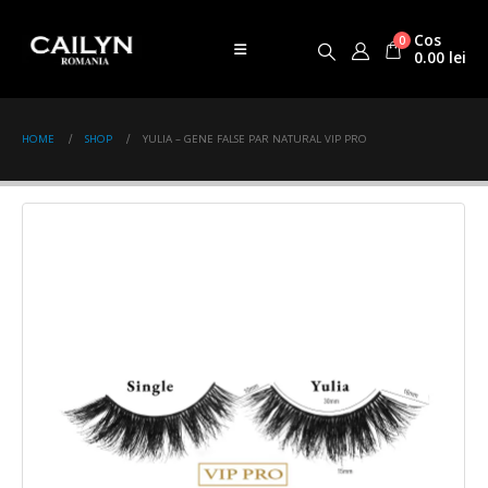
Cos
0
0.00
lei
HOME
SHOP
YULIA – GENE FALSE PAR NATURAL VIP PRO