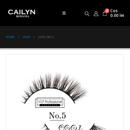
Cos
0
0.00
lei
HOME
SHOP
COOL NO.5