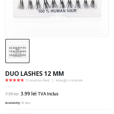
DUO LASHES 12 MM
O recenzie client
|
Adaugă o recenzie
5.00
out of 5
Prețul
Prețul
3.99
lei
TVA Inclus
7.99
lei
inițial
curent
a
este:
Availability:
În stoc
fost:
3.99 lei.
7.99 lei.