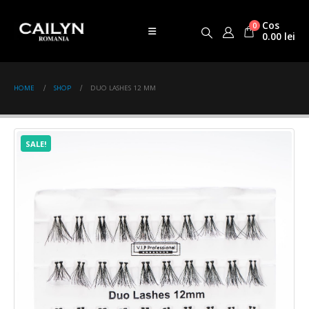
Cos
0
0.00
lei
HOME
SHOP
DUO LASHES 12 MM
SALE!