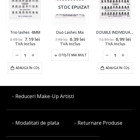
STOC EPUIZAT
Trio lashes -8MM
Duo Lashes Mix
DOUBLE INDIVIDUAL LASHES MIX
rețul
Prețul
Prețul
Prețul
Prețul
Prețul
Preț
7.19
lei
6.39
lei
6.99
lei
8.99
lei
7.99
lei
13.99
lei
urent
inițial
curent
inițial
curent
inițial
cur
TVA Inclus
TVA Inclus
TVA Inclus
ste:
a
este:
a
este:
a
este
99 lei.
fost:
7.19 lei.
fost:
6.39 lei.
fost:
6.99 
8.99 lei.
CITEȘTE MAI MULT
7.99 lei.
13.99 lei.
ADAUGĂ ÎN COȘ
ADAUGĂ ÎN COȘ
Reduceri Make-Up Artisti
Modalitati de plata
Returnare Produse