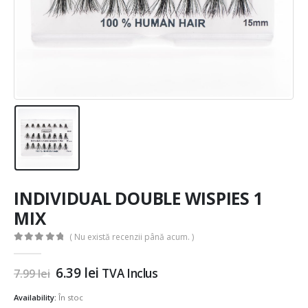
INDIVIDUAL DOUBLE WISPIES 1
MIX
( Nu există recenzii până acum. )
0
out of 5
Prețul
Prețul
6.39
lei
TVA Inclus
7.99
lei
inițial
curent
a
este:
Availability:
În stoc