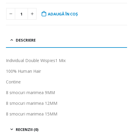
fost:
6.39 lei.
7.99 lei.
ADAUGĂ ÎN COȘ
DESCRIERE
Individual Double Wispies1 Mix
100% Human Hair
Contine
8 smocuri marimea 9MM
8 smocuri marimea 12MM
8 smocuri marimea 15MM
RECENZII (0)