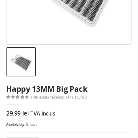
Happy 13MM Big Pack
( Nu există recenzii până acum. )
0
out of 5
29.99
lei
TVA Inclus
Availability:
În stoc