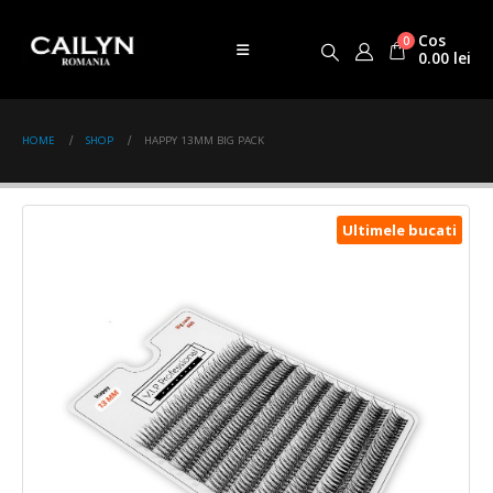
Cos
0
0.00
lei
HOME
SHOP
HAPPY 13MM BIG PACK
Ultimele bucati